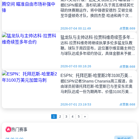
据ESPN报道，洛杉矶湖人队于周五继续其忙
碌的休赛期运作，将中锋德安德烈·艾顿交易
至华盛顿奇才队，换回杰登·哈迪和两个次轮
选秀权。湖人并未选择让艾顿担任沃克·凯斯
勒的替补，而是决定通过交易腾出名额
2026-07-04 00:11:49
点赞数:669
猛龙队与主帅达科·拉贾科维奇续签多年合约
达科·拉贾科维奇将继续执掌多伦多猛龙队教
鞭。球队于周四宣布，这位塞尔维亚籍主帅已
与球队达成多年续约协议，具体金额未予披
露。
2026-07-03 00:16:26
点赞数:668
ESPN：托拜厄斯-哈里斯2年3100万美元加盟马刺
现年47岁的拉贾科维奇于2023年6月接手
据ESPN记者Shams Charania周三报道，自
猛龙，上赛季率队取得
由球员前锋托拜厄斯-哈里斯已与圣安东尼奥
马刺队达成一份为期两年、价值3100万美元
的合同。这位33岁的老将将离开底特律活塞
队，过去两个赛季
2026-07-01 23:19:53
点赞数:668
1
2
3
4
5
»
热门赛事
08-09 11:00