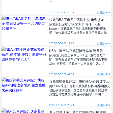
超级巨星勒布朗·詹姆斯（LeBron
James）的下一站动向成为休赛期最大焦点。
2026-07-08 23:40:38
点赞数:669
在确定不会重返湖人后，其经纪人里奇·保罗
快讯/NBA传奇控卫洛瑞退役 重返猛龙签一日合约结束20季生涯
（Rich Paul）近日公开谈及这位
多伦多永远的"小钢炮"凯尔·洛瑞（Kyle
Lowry）正式兑现了他对北境球迷的最终承
诺！这位率领猛龙夺得队史首冠的灵魂人物，
于北京时间周二正式宣布结束长达20年的职
业生涯。洛瑞象征性地与猛龙签下
2026-07-08 00:12:07
点赞数:669
NBA／国王队正式裁掉德马尔·德罗赞 美媒：他是争冠球队完美"第六人"
萨克拉门托国王队今日（7日）发布官方声
明，宣布裁掉拥有17年资历的全明星后卫德
马尔·德罗赞。随着这一人事变动生效，这位
六次入选全明星、三次入选年度最佳阵容的老
将，将成为今夏自由市场上最受瞩目的顶级
2026-07-07 00:02:39
点赞数:669
莱昂纳德交易评级：快船获A+彻底改变命运 猛龙豪赌未来风险巨大
据ESPN报道，洛杉矶快船将科怀·莱昂纳德交
易回多伦多猛龙。这位曾为猛龙赢得2019年
总冠军并荣膺总决赛MVP的球星，在当年夏
天以自由球员身份加盟快船。时隔七年，猛龙
通过休赛期最重磅交易之一，迎回
2026-07-05 23:25:44
点赞数:669
湖人交易评级：送走艾顿腾空间 瞄准自由市场补强中锋