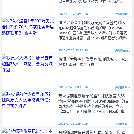
周三被选为《NBA 2K27》的封面运动员。
2026-07-27 23:59:26
点赞数:668
文班亚马刚结束自2023年以状元秀身份
NBA／波普1年390万美元合同签约76人 与灰熊买断后追随勒布朗·詹姆斯
进入联盟后的第三个NB
在NBA超级球星勒布朗·詹姆斯（LeBron
James）宣布加盟费城76人后，球队阵容随
即迎来重要补强。据ESPN知名记者沙姆斯·查
拉尼亚（Shams Charania）报道，资深侧翼
好手肯塔维
2026-07-25 23:19:20
点赞数:669
快讯／大爆冷！詹皇宣布加盟76人 喊话：要为费城夺冠
记者杜奕君／综合报道
NBA震撼弹！天王球星詹姆斯（LeBron
James）稍早传出，已决定与费城76人签下
2026-07-25 00:10:16
点赞数:669
一纸为期2年、总值800万美元的合约，合约
热火提前泄露詹皇加盟？球队发言人65字紧急澄清：只是预先准备
中还附带球员选项。这也意味着这位传
“詹皇”勒布朗·詹姆斯（LeBron James）的自
由球员动向持续牵动全联盟的神经。今天
（22日），迈阿密热火（Miami Heat）官方
YouTube频道竟无预警出现一支名为“勒布朗·
詹姆斯加
2026-07-21 23:49:25
点赞数:669
分析师称詹皇已过气！本人笑哭回应 勇士GM暗示“决定”即将揭晓