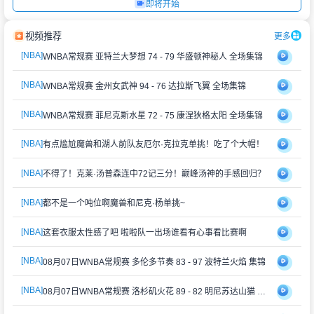
即将开始
视频推荐
更多
[NBA]
WNBA常规赛 亚特兰大梦想 74 - 79 华盛顿神秘人 全场集锦
[NBA]
WNBA常规赛 金州女武神 94 - 76 达拉斯飞翼 全场集锦
[NBA]
WNBA常规赛 菲尼克斯水星 72 - 75 康涅狄格太阳 全场集锦
[NBA]
有点尴尬魔兽和湖人前队友厄尔·克拉克单挑！吃了个大帽！
[NBA]
不得了！克莱·汤普森连中72记三分！巅峰汤神的手感回归？
[NBA]
都不是一个吨位啊魔兽和尼克·杨单挑~
[NBA]
这套衣服太性感了吧 啦啦队一出场谁看有心事看比赛啊
[NBA]
08月07日WNBA常规赛 多伦多节奏 83 - 97 波特兰火焰 集锦
[NBA]
08月07日WNBA常规赛 洛杉矶火花 89 - 82 明尼苏达山猫 全场集锦