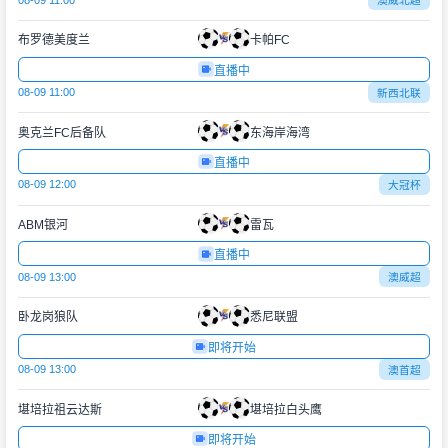
澳威北超
布罗德美度兰
卡帕FC
直播中
08-09 11:00
新西北联
奥克兰FC后备队
东海岸海湾
直播中
08-09 12:00
大冠杯
ABM银河
雷瓦
直播中
08-09 13:00
澳威超
卧龙岗狼队
悉尼联盟
即将开始
08-09 13:00
澳首超
堪培拉祖云达斯
堪培拉白头鹰
即将开始