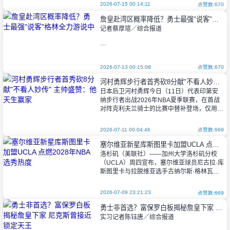
密尔沃基本地球员是在6月22日
2026-07-15 00:14:11
点赞数:670
詹皇赴湾区概率降低？勇士最强"说客"格林全力游说中
记者蔡厚瑄／综合报道
随着超级巨星勒布朗·詹姆斯（LeBron
James）跳出合同成为自由球员，今夏的"詹
2026-07-13 00:15:08
点赞数:670
皇争夺战"已进入白热化阶段。在错失交易安
河村勇辉步行者首秀砍8分献"不看人妙传" 主帅盛赞：他天生赢家
东尼·戴维斯（Anthony Davi
日本后卫河村勇辉今日（11日）代表印第安
纳步行者出战2026年NBA夏季联赛，在首战
对阵克利夫兰骑士的比赛中替补登场，仅用
17分钟便贡献8分4助攻1篮板，助球队以99-
93取胜。一记招牌"不看人传
2026-07-11 00:04:46
点赞数:669
塞尔维亚新星库斯图里卡加盟UCLA 点燃2028年NBA选秀热度
洛杉矶（美联社）——加州大学洛杉矶分校
（UCLA）周四宣布，塞尔维亚球员尼古拉·库
斯图里卡与拉脱维亚选手古纳尔斯·格林瓦尔
德斯将于今秋加入该校篮球队。二人将与亚特
兰大中锋贾冯特·弗洛伊德、佛罗里达
2026-07-09 23:21:23
点赞数:669
勇士非首选？富保罗白板揭秘詹皇下家 尼克斯曾接近锁定天王
实习记者陈钰唐／综合报道