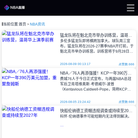
当前位置:
首页
NBA资讯
页
A直播
猛龙队将在魁北克市举办训练营，温哥华上演季前赛
A录像
多伦多猛龙队即将横跨加拿大。球队周三宣
A新闻
布，猛龙队将在2026-27赛季NBA开打前，于
魁北克市举办训练营。训练营将于9月28日年
度媒体日拉开帷幕，次日正式开营，持续至
10月2日。
2026-08-09 00:13:17
点赞数:666
NBA／76人再添强援！KCP一年390万美元加盟，重聚詹姆斯
费城76人于今日正式宣布，与两届NBA总冠
猛龙队
军后卫肯塔维奥斯·考德威尔-波普
（Kentavious Caldwell-Pope，简称KCP）
完成签约。据ESPN记者沙姆斯·查拉尼亚此前
报道，KCP与
2026-08-05 23:24:42
点赞数:666
快船伦纳德工资帽违规调查或持续至2027年
科怀·伦纳德事件可能短期内无法得到解决。
据ESPN记者巴克斯特·霍姆斯周三报道，