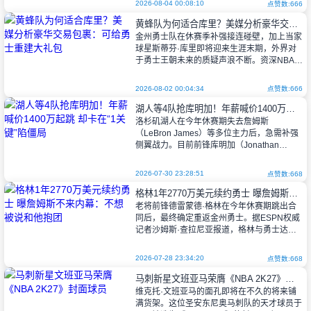
如果各方未能就调查结果或涉及球队处罚的和
2026-08-04 00:08:10
点赞数:666
解方案达成一致，NBA对洛杉矶快船是否通过
黄蜂队为何适合库里？美媒分析豪华交易包裹：可给勇士重建大礼包
伦纳德规避工资帽的调查
金州勇士队在休赛季补强接连碰壁，加上当家
球星斯蒂芬·库里即将迎来生涯末期，外界对
于勇士王朝未来的质疑声浪不断。资深NBA分
析师扎克·洛威日前在自己的播客节目《The
Zach Lowe Show》
2026-08-02 00:04:34
点赞数:666
湖人等4队抢库明加！年薪喊价1400万起跳 却卡在“1关键”陷僵局
洛杉矶湖人在今年休赛期失去詹姆斯
（LeBron James）等多位主力后，急需补强
侧翼战力。目前前锋库明加（Jonathan
Kuminga）成为自由市场的热门人选，除了洛
杉矶湖人与克利夫兰骑士外
2026-07-30 23:28:51
点赞数:668
格林1年2770万美元续约勇士 曝詹姆斯不来内幕：不想被说和他抱团
老将前锋德雷蒙德·格林在今年休赛期跳出合
同后，最终确定重返金州勇士。据ESPN权威
记者沙姆斯·查拉尼亚报道，格林与勇士达成
一份1年2770万美元的续约合同。讽刺的是，
这份新合同的金额与他当初为了给
2026-07-28 23:34:20
点赞数:668
马刺新星文班亚马荣膺《NBA 2K27》封面球员
维克托·文班亚马的面孔即将在不久的将来铺
满货架。这位圣安东尼奥马刺队的天才球员于