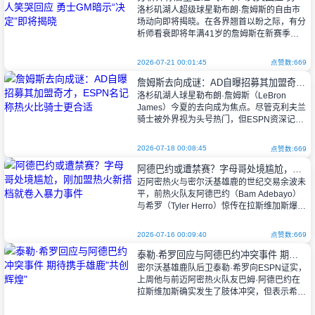
洛杉矶湖人超级球星勒布朗·詹姆斯的自由市
场动向即将揭晓。在各界翘首以盼之际，有分
析师看衰即将年满41岁的詹姆斯在新赛季将
“毫无影响力”，这番言论引来詹皇本人在社交
媒体上以大笑表情反击。同时，金州勇
2026-07-21 00:01:45
点赞数:669
詹姆斯去向成谜：AD自曝招募其加盟奇才，ESPN名记称热火比骑士更合适
洛杉矶湖人球星勒布朗·詹姆斯（LeBron
James）今夏的去向成为焦点。尽管克利夫兰
骑士被外界视为头号热门，但ESPN资深记者
布莱恩·温德霍斯特（Brian Windhorst）提出
不同观点，
2026-07-18 00:08:45
点赞数:669
阿德巴约或遭禁赛？字母哥处境尴尬，刚加盟热火新搭档就卷入暴力事件
迈阿密热火与密尔沃基雄鹿的世纪交易余波未
平，前热火队友阿德巴约（Bam Adebayo）
与希罗（Tyler Herro）惊传在拉斯维加斯爆发
严重肢体冲突，阿德巴约直接朝希罗头部挥
拳。这起罕见的场外
2026-07-16 00:09:40
点赞数:669
泰勒·希罗回应与阿德巴约冲突事件 期待携手雄鹿"共创辉煌"
密尔沃基雄鹿队后卫泰勒·希罗向ESPN证实，
上周他与前迈阿密热火队友巴姆·阿德巴约在
拉斯维加斯确实发生了肢体冲突，但表示希
望"翻过这一页"，并准备好"回家效力"。这位