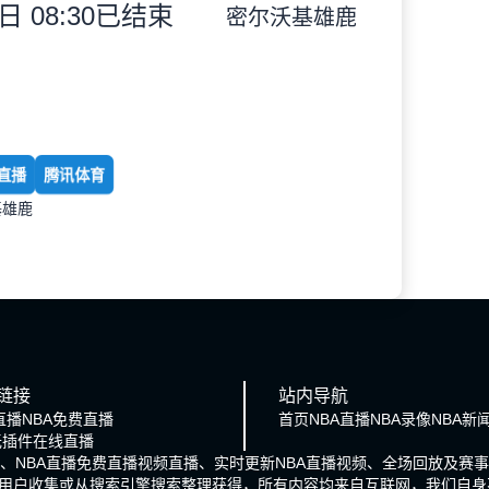
日 08:30
已结束
密尔沃基雄鹿
直播
腾讯体育
基雄鹿
链接
站内导航
直播
NBA免费直播
首页
NBA直播
NBA录像
NBA新
a无插件在线直播
播、NBA直播免费直播视频直播、实时更新NBA直播视频、全场回放及赛
用户收集或从搜索引擎搜索整理获得，所有内容均来自互联网，我们自身